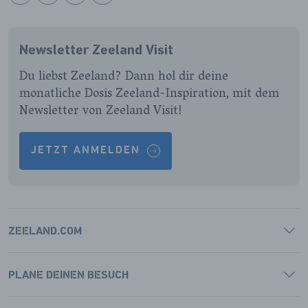
BEKIJK
BEKIJK
BEKIJK
BEKIJK
ONZE
ONZE
ONZE
ONZE
FACEBOOK
INSTAGRAM
LINKEDIN
YOUTUBE
Newsletter Zeeland Visit
PAGINA
PAGINA
PAGINA
PAGINA
Du liebst Zeeland? Dann hol dir deine
monatliche Dosis Zeeland-Inspiration, mit dem
Newsletter von Zeeland Visit!
JETZT ANMELDEN
ZEELAND.COM
PLANE DEINEN BESUCH