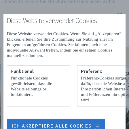
money to restore the structure and estate again within
such a short space of time. After undergoing thorough
restoration in 1955, the castle and estate have been
Mehr lesen
Diese Website verwendet Cookies
returned to their original states.
Diese Website verwendet Cookies. Wenn Sie auf „Akzeptieren“
klicken, erteilen Sie Ihre Zustimmung zur Nutzung aller im
Folgenden aufgeführten Cookies. Sie können auch eine
individuelle Auswahl treffen, indem Sie einzelnen Cookies
manuell zustimmen.
Funktional
Präferenz
Funktionale Cookies
Präferenz-Cookies sorgen
gewährleisten, dass die
dafür, dass die Website auf
Website reibungslos
Ihre persönlichen Interess
funktioniert.
und Präferenzen hin optimi
wird.
ICH AKZEPTIERE ALLE COOKIES