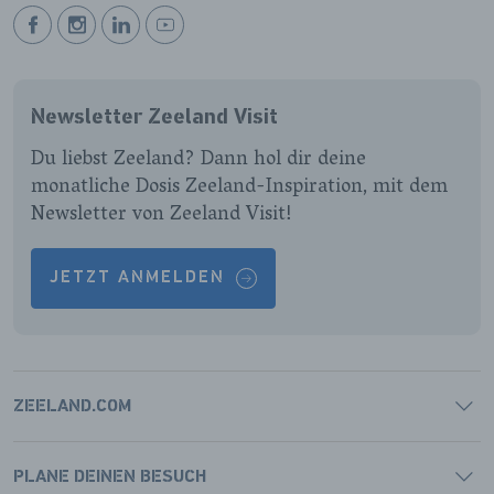
BEKIJK
BEKIJK
BEKIJK
BEKIJK
ONZE
ONZE
ONZE
ONZE
FACEBOOK
INSTAGRAM
LINKEDIN
YOUTUBE
Newsletter Zeeland Visit
PAGINA
PAGINA
PAGINA
PAGINA
Du liebst Zeeland? Dann hol dir deine
monatliche Dosis Zeeland-Inspiration, mit dem
Newsletter von Zeeland Visit!
JETZT ANMELDEN
ZEELAND.COM
PLANE DEINEN BESUCH