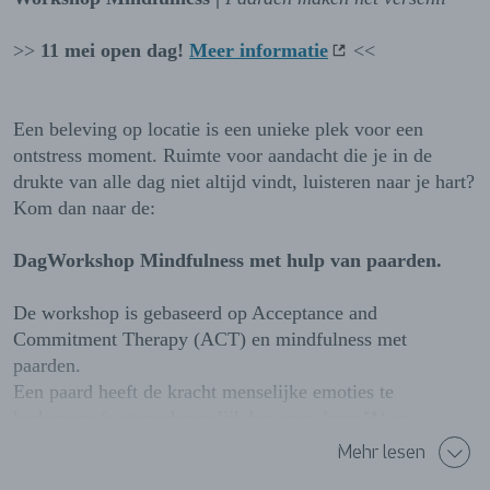
>>
11 mei open dag!
Meer informatie
<<
Een beleving op locatie is een unieke plek voor een
ontstress moment. Ruimte voor aandacht die je in de
drukte van alle dag niet altijd vindt, luisteren naar je hart?
Kom dan naar de:
DagWorkshop Mindfulness met hulp van paarden.
De workshop is gebaseerd op Acceptance and
Commitment Therapy (ACT) en mindfulness met
paarden.
Een paard heeft de kracht menselijke emoties te
herkennen (wetenschappelijk bewezen
bron
) en
eigenschappen die hen geschikt maken voor coaching. Ze
Mehr lesen
staat midden in het leven, het Hier en Nu. Eenmaal de