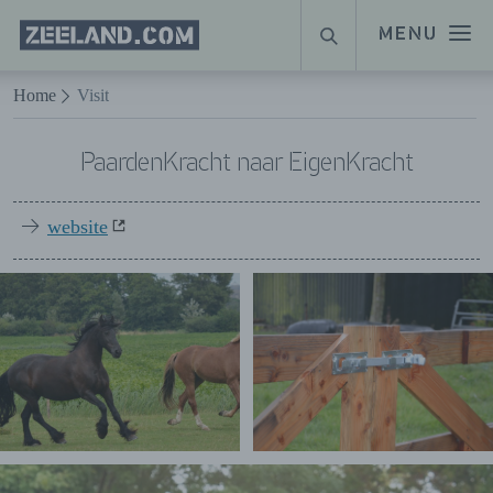
Homepage
MENU
SUCHE
Zeeland.com
Naar hoofdinhoud
Home
Visit
PaardenKracht naar EigenKracht
website