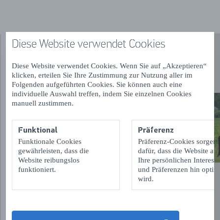
beleving ervaren, neem je dat mee in je leven.
Mindfulness: de vaardigheid om oordeelsvrij in het hier-
en-nu je ervaringen te observeren en te ondergaan zonder
actie te ondernemen om ervaringen te vermijden, te
Diese Website verwendet Cookies
controleren of vast te houden.
Accepteren: leren te stoppen met vechten tegen
Diese Website verwendet Cookies. Wenn Sie auf „Akzeptieren“
onvermijdelijke zaken van het leven
klicken, erteilen Sie Ihre Zustimmung zur Nutzung aller im
Folgenden aufgeführten Cookies. Sie können auch eine
individuelle Auswahl treffen, indem Sie einzelnen Cookies
Voor wie?
manuell zustimmen.
Bent u met vakantie in Zeeland? Gun jezelf dan ook een
minivakantie- time moment Mindfulness met hulp van
Funktional
Präferenz
paarden.
Funktionale Cookies
Präferenz-Cookies sorgen
Wilt u er even tussen uit? Zoekt u rust? Ontspanning in de
gewährleisten, dass die
dafür, dass die Website auf
natuur? Kom dan voor beleving op locatie.
Website reibungslos
Ihre persönlichen Interess
Mindfulness workshop is geschikt voor iedereen.
funktioniert.
und Präferenzen hin optimi
wird.
Mindfulness helpt in het algemeen om de kwaliteit van
leven te verbeteren en stress te verminderen.
Duur van de workshop