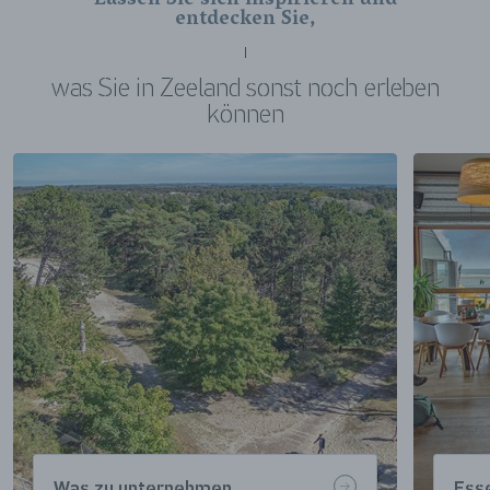
Lassen Sie sich inspirieren und
entdecken Sie,
was Sie in Zeeland sonst noch erleben
können
Was zu unternehmen
Esse