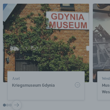
Axel
West
Kriegsmuseum Gdynia
Mus
Wes
VOLGENDE