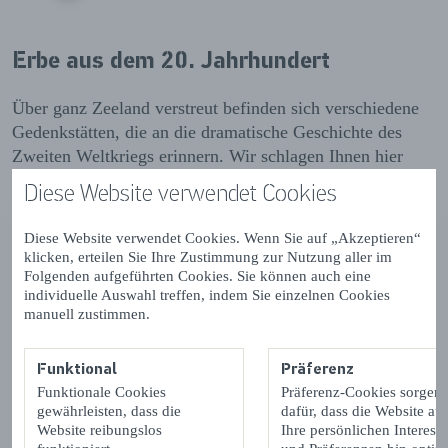
Erbe aus dem 20. Jahrhundert
Über ganz Zeeland verstreut befinden sich verschiedene
Gedenkstätten, die an die dramatische Geschichte des
Zweiten Weltkriegs erinnern. Wir schlagen Ihnen hier
eine Reihe von Orten vor, die Sie besuchen können.
Diese Website verwendet Cookies
Französischer Friedhof
Diese Website verwendet Cookies. Wenn Sie auf „Akzeptieren“
Nach dem Einmarsch der Deutschen am 10. Mai 1940
klicken, erteilen Sie Ihre Zustimmung zur Nutzung aller im
erhielten die Niederlande Unterstützung durch die
Folgenden aufgeführten Cookies. Sie können auch eine
französische Armee. Obwohl die Franzosen hartnäckigen
individuelle Auswahl treffen, indem Sie einzelnen Cookies
manuell zustimmen.
Widerstand leisteten, sind viele französische Soldaten in
den Kämpfen gefallen. Einige von ihnen haben auf
dem
französischen Friedhof
in Kapelle ihre letzte
Funktional
Präferenz
Ruhestätte gefunden.
Funktionale Cookies
Präferenz-Cookies sorgen
gewährleisten, dass die
dafür, dass die Website auf
Website reibungslos
Ihre persönlichen Interess
Die Zehn von Renesse