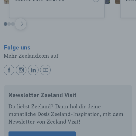
VOLGENDE
Folge uns
Mehr Zeeland.com auf
BEKIJK
BEKIJK
BEKIJK
BEKIJK
ONZE
ONZE
ONZE
ONZE
FACEBOOK
INSTAGRAM
LINKEDIN
YOUTUBE
Newsletter Zeeland Visit
PAGINA
PAGINA
PAGINA
PAGINA
Du liebst Zeeland? Dann hol dir deine
monatliche Dosis Zeeland-Inspiration, mit dem
Newsletter von Zeeland Visit!