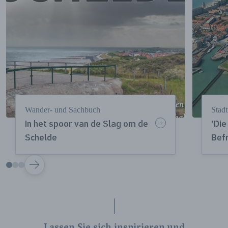
Wander- und Sachbuch
Stad
In het spoor van de Slag om de
'Die
Schelde
Bef
VOLGENDE