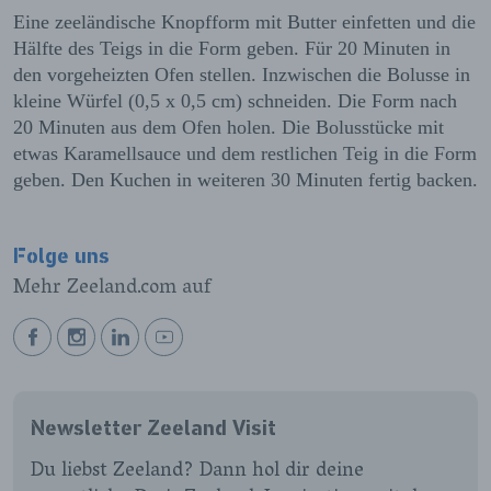
Eine zeeländische Knopfform mit Butter einfetten und die
Hälfte des Teigs in die Form geben. Für 20 Minuten in
den vorgeheizten Ofen stellen. Inzwischen die Bolusse in
kleine Würfel (0,5 x 0,5 cm) schneiden. Die Form nach
20 Minuten aus dem Ofen holen. Die Bolusstücke mit
etwas Karamellsauce und dem restlichen Teig in die Form
geben. Den Kuchen in weiteren 30 Minuten fertig backen.
Folge uns
Mehr Zeeland.com auf
BEKIJK
BEKIJK
BEKIJK
BEKIJK
ONZE
ONZE
ONZE
ONZE
FACEBOOK
INSTAGRAM
LINKEDIN
YOUTUBE
Newsletter Zeeland Visit
PAGINA
PAGINA
PAGINA
PAGINA
Du liebst Zeeland? Dann hol dir deine