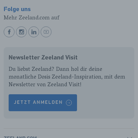
Folge uns
Mehr Zeeland.com auf
BEKIJK
BEKIJK
BEKIJK
BEKIJK
ONZE
ONZE
ONZE
ONZE
FACEBOOK
INSTAGRAM
LINKEDIN
YOUTUBE
Newsletter Zeeland Visit
PAGINA
PAGINA
PAGINA
PAGINA
Du liebst Zeeland? Dann hol dir deine
monatliche Dosis Zeeland-Inspiration, mit dem
Newsletter von Zeeland Visit!
JETZT ANMELDEN