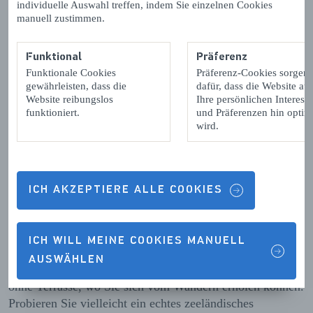
individuelle Auswahl treffen, indem Sie einzelnen Cookies
manuell zustimmen.
Funktional
Präferenz
Funktionale Cookies
Präferenz-Cookies sorgen
gewährleisten, dass die
dafür, dass die Website auf
Website reibungslos
Ihre persönlichen Interess
funktioniert.
und Präferenzen hin optimi
wird.
ICH AKZEPTIERE ALLE COOKIES
Essen & Trinken
Machen Sie doch in einem der
Dörfer auf Noord-
ICH WILL MEINE COOKIES MANUELL
Beveland
mal eine Pause, um etwas zu
essen oder zu
AUSWÄHLEN
trinken
. In fast jedem Dorf findet sich ein Café mit oder
ohne Terrasse, wo Sie sich vom Wandern erholen können.
Probieren Sie vielleicht ein echtes zeeländisches