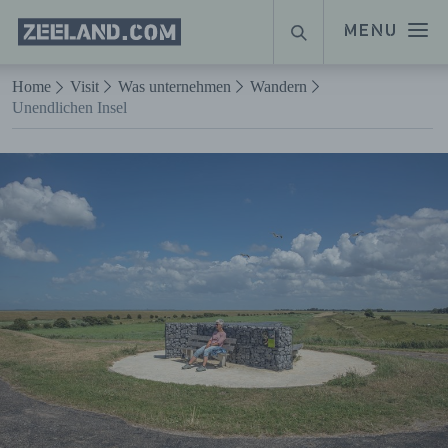
Homepage
MENU
SUCHE
Zeeland.com
Naar hoofdinhoud
Home
Visit
Was unternehmen
Wandern
Unendlichen Insel