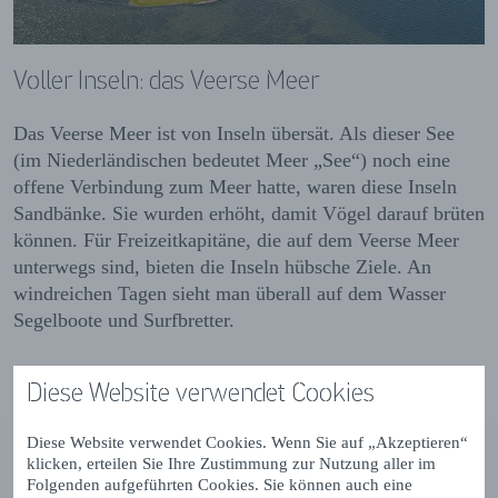
Voller Inseln: das Veerse Meer
Das Veerse Meer ist von Inseln übersät. Als dieser See
(im Niederländischen bedeutet Meer „See“) noch eine
offene Verbindung zum Meer hatte, waren diese Inseln
Sandbänke. Sie wurden erhöht, damit Vögel darauf brüten
können. Für Freizeitkapitäne, die auf dem Veerse Meer
unterwegs sind, bieten die Inseln hübsche Ziele. An
windreichen Tagen sieht man überall auf dem Wasser
Segelboote und Surfbretter.
Diese Website verwendet Cookies
Diese Website verwendet Cookies. Wenn Sie auf „Akzeptieren“
klicken, erteilen Sie Ihre Zustimmung zur Nutzung aller im
Folgenden aufgeführten Cookies. Sie können auch eine