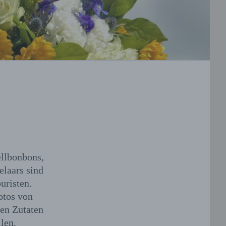
ellbonbons,
laars sind
uristen.
otos von
hen Zutaten
len.