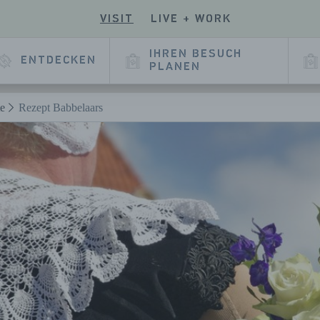
VISIT
LIVE + WORK
EN
UCHEN
SIE
E
SERE
IHREN BESUCH
ENTDECKEN
E
KEDIN
PLANEN
EITE
te
Rezept Babbelaars