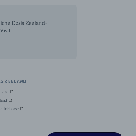
iche Dosis Zeeland-
Visit!
US ZEELAND
eland
land
he Jobbörse