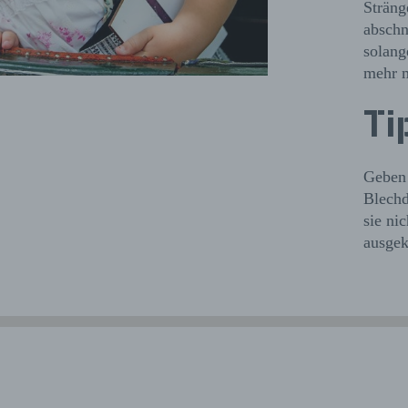
Sträng
abschn
solang
mehr m
Ti
Geben 
Blechd
sie ni
ausgek