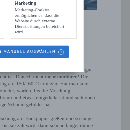
Marketing
Marketing-Cookies
ermöglichen es, dass die
Website durch externe
Dienstleistungen bereichert
wird.
ereitung
ES MANUELL AUSWÄHLEN
taten in eine Kasserolle geben und bei
rer Hitze erwärmen. Wenn die Butter
olzen ist, einmal durchrühren, bis alles gut
cht ist. Danach nicht mehr umrühren! Die
ng auf 150/160°C erhitzen. Hat man kein
meter, warten, bis die Mischung
braun und etwas eingedickt ist und sich oben
age Schaum gebildet hat.
schung auf Backpapier gießen und so lange
, bis sie zäh wird, dann schöne lange, dünne