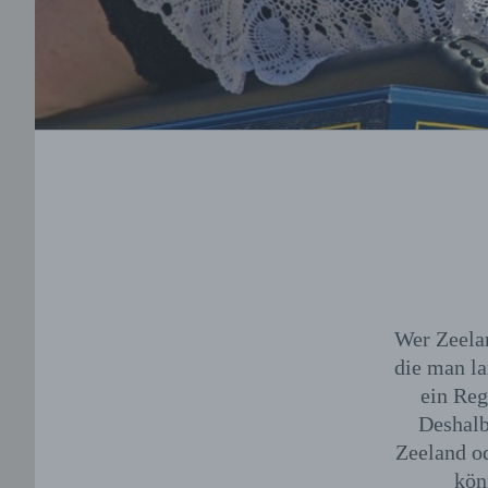
Wer Zeelan
die man l
ein Reg
Deshalb
Zeeland od
kön