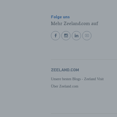
Folge uns
Mehr Zeeland.com auf
BEKIJK
BEKIJK
BEKIJK
BEKIJK
ONZE
ONZE
ONZE
ONZE
FACEBOOK
INSTAGRAM
LINKEDIN
YOUTUBE
PAGINA
PAGINA
PAGINA
PAGINA
ZEELAND.COM
Unsere besten Blogs - Zeeland Visit
Über Zeeland.com