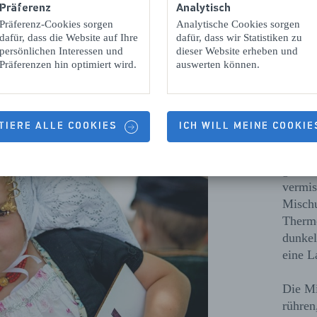
Präferenz
Analytisch
Präferenz-Cookies sorgen
Analytische Cookies sorgen
dafür, dass die Website auf Ihre
dafür, dass wir Statistiken zu
persönlichen Interessen und
dieser Website erheben und
Präferenzen hin optimiert wird.
auswerten können.
Zub
TIERE ALLE COOKIES
ICH WILL MEINE COOKI
Die Zu
mittle
geschm
vermis
Mischu
Thermo
dunkel
eine L
Die Mi
rühren