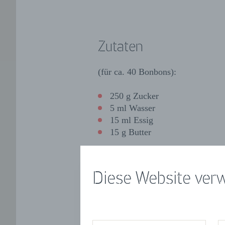
Zutaten
(für ca. 40 Bonbons):
250 g Zucker
5 ml Wasser
15 ml Essig
15 g Butter
Diese Website ver