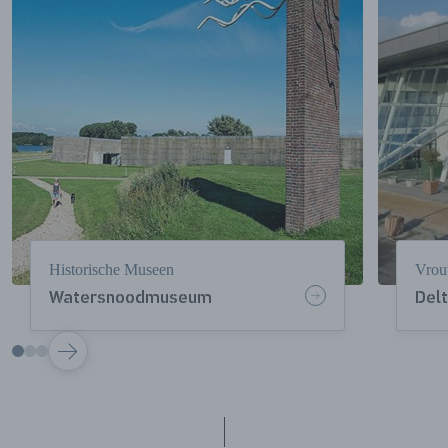
Historische Museen
Vrou
Watersnoodmuseum
Delt
VOLGENDE