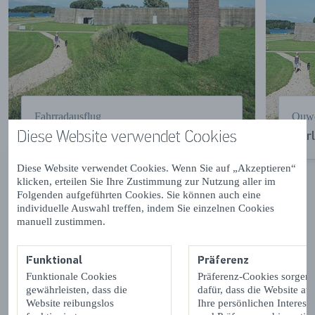
Fahrradausflug
Ouwe
Diese Website verwendet Cookies
Route Flutkatastrophe
Per
Diese Website verwendet Cookies. Wenn Sie auf „Akzeptieren“
klicken, erteilen Sie Ihre Zustimmung zur Nutzung aller im
VOLGENDE
Folgenden aufgeführten Cookies. Sie können auch eine
individuelle Auswahl treffen, indem Sie einzelnen Cookies
manuell zustimmen.
Bessere Erreichbarkeit und neue
Naturgebiete
Funktional
Präferenz
Funktionale Cookies
Präferenz-Cookies sorgen
Die Deltawerke bieten mehr als nur Schutz vor dem
gewährleisten, dass die
dafür, dass die Website auf
Meer. Da sie die Inseln von Zeeland und Südholland
Website reibungslos
Ihre persönlichen Interess
miteinander und mit dem Festland verbinden, tragen sie