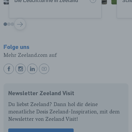
Die Leuchttürme in Zeeland
Schl
VOLGENDE
Folge uns
Mehr Zeeland.com auf
BEKIJK
BEKIJK
BEKIJK
BEKIJK
ONZE
ONZE
ONZE
ONZE
FACEBOOK
INSTAGRAM
LINKEDIN
YOUTUBE
Newsletter Zeeland Visit
PAGINA
PAGINA
PAGINA
PAGINA
Du liebst Zeeland? Dann hol dir deine
monatliche Dosis Zeeland-Inspiration, mit dem
Newsletter von Zeeland Visit!