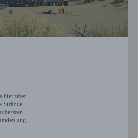
s hier über
e Strände
saubersten
tundenlang