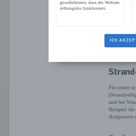
gewährleisten, dass die Website
reibungslos funktioniert.
ICH AKZEP
Surfen
Strand
Für einen s
(Strandveili
und bei Was
Beispiel die
Arztpraxen 