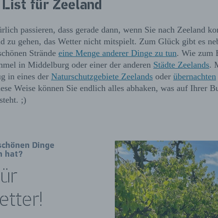
 List für Zeeland
ürlich passieren, dass gerade dann, wenn Sie nach Zeeland 
nd zu gehen, das Wetter nicht mitspielt. Zum Glück gibt es n
schönen Strände
eine Menge anderer Dinge zu tun
. Wie zum B
mel in Middelburg oder einer der anderen
Städte Zeelands
. 
g in eines der
Naturschutzgebiete Zeelands
oder
übernachten
ese Weise können Sie endlich alles abhaken, was auf Ihrer Bu
teht. ;)
 schönen Dinge
n hat?
für
tter!