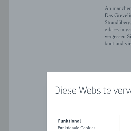
An manchen 
Das Greveli
Strandüberg
gibt es in 
vergessen S
bunt und vie
Diese Website ver
Funktional
Funktionale Cookies