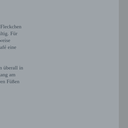
s Fleckchen
ltig. Für
weise
afé eine
 überall in
gang am
ren Füßen