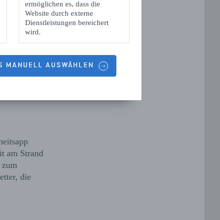
ermöglichen es, dass die
Website durch externe
Dienstleistungen bereichert
wird.
ES MANUELL AUSWÄHLEN
Bootsverleih
heitsapp
eit am Strand
e zum
tter, die