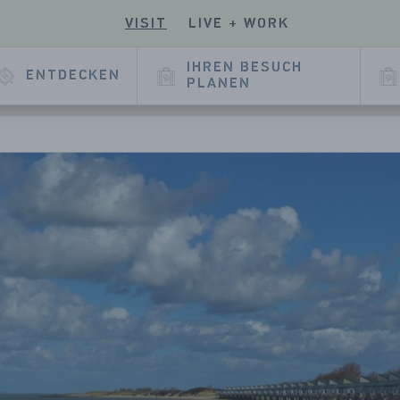
VISIT
LIVE + WORK
EN
UCHEN
SIE
E
SERE
IHREN BESUCH
ENTDECKEN
E
KEDIN
PLANEN
EITE