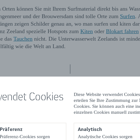
Orten können Sie mit Ihrem Surfmaterial direkt bis ans Wass
ngenmeer und der Brouwersdam sind tolle Orte zum
Surfen
. 
ängen zeigen Schilder genau an, wo man surfen und kiten da
ganz Zeeland spezielle Hotspots zum
Kiten
oder
Blokart fahren
ie das
Tauchen
nicht. Die Unterwasserwelt Zeelands ist minde
lfältig wie die Welt an Land.
Genug in der Sonne gelegen?
wendet Cookies
Diese Website verwendet Cookies
Tun Sie etwas Aktives!
erteilen Sie Ihre Zustimmung zur
Cookies. Sie können auch eine in
einzelnen Cookies manuell zusti
Präferenz
Analytisch
Präferenz-Cookies sorgen
Analytische Cookies sorgen