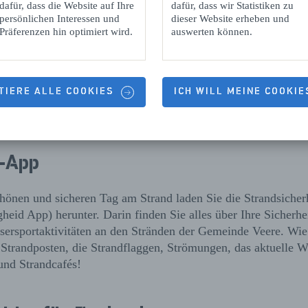
dafür, dass die Website auf Ihre
dafür, dass wir Statistiken zu
persönlichen Interessen und
dieser Website erheben und
Präferenzen hin optimiert wird.
auswerten können.
TIERE ALLE COOKIES
ICH WILL MEINE COOKI
Tauchen und Schnorcheln
-App
chönen und sicheren Tag am Strand laden Sie die Strandsicher
gheid App) herunter. Darin finden Sie alles über Ihre Sicherh
sersportaktivitäten an den Stränden der Gemeinde Veere. Wi
 Strandposten, die Strandflaggen, Strömungen, das aktuelle We
und Strandcafés!