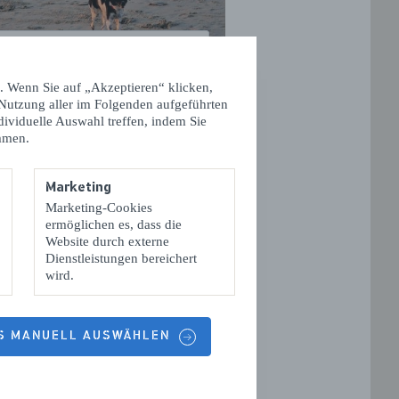
Strand Westenschouwen
. Wenn Sie auf „Akzeptieren“ klicken,
 Nutzung aller im Folgenden aufgeführten
dividuelle Auswahl treffen, indem Sie
mmen.
Marketing
en Kakao und
Marketing-Cookies
ermöglichen es, dass die
e herzlich
Website durch externe
 darauf,
Dienstleistungen bereichert
en als auch
wird.
ndischen
ES MANUELL AUSWÄHLEN