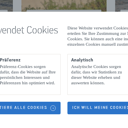
Groede Bad
wendet Cookies
Diese Website verwendet Cookies
erteilen Sie Ihre Zustimmung zur
Cookies. Sie können auch eine in
eundliche Strandcafés
einzelnen Cookies manuell zusti
reut man sich, nach einem strammen Strandspaziergang in
Präferenz
Analytisch
dcafé
verschnaufen zu können. Zum Beispiel bei einem heiß
Präferenz-Cookies sorgen
Analytische Cookies sorgen
dafür, dass die Website auf Ihre
dafür, dass wir Statistiken zu
s“ (Gebäckspezialität). In den meisten Strandcafés sind Hund
persönlichen Interessen und
dieser Website erheben und
Oft steht ein Napf mit Trinkwasser für sie bereit. Achten Sie
Präferenzen hin optimiert wird.
auswerten können.
d angeleint ist und ruhig an Ihrer Seite bleibt – sowohl drinn
 der Terrasse. Entdecken Sie in diesem Blog die
besten zeelä
, in denen Hunde willkommen sind.
TIERE ALLE COOKIES
ICH WILL MEINE COOKI