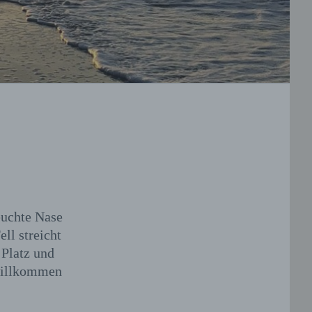
euchte Nase
ll streicht
 Platz und
 willkommen