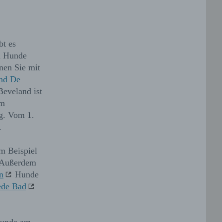
t es
m Hunde
en Sie mit
and De
eveland ist
em
ng. Vom 1.
.
m Beispiel
Außerdem
n
Hunde
ede Bad