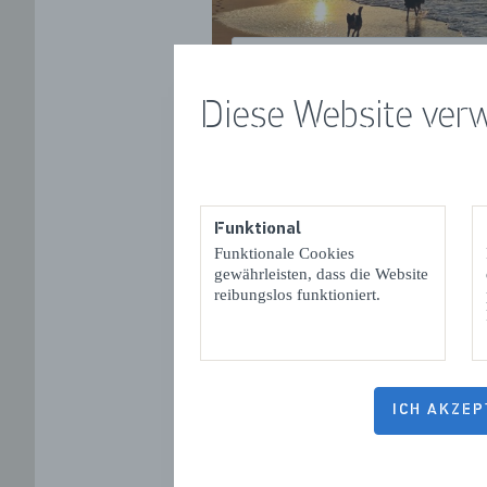
Berkenbosch
Diese Website ver
Hundefr
Natürlich f
Funktional
einem
Stran
Funktionale Cookies
gewährleisten, dass die Website
einem „Bolu
reibungslos funktioniert.
willkommen. 
dass Ihr Hun
draußen auf
Strandcafés
ICH AKZEP