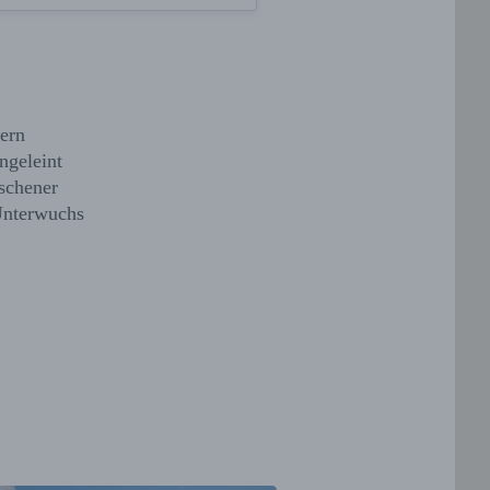
ern
ngeleint
schener
Unterwuchs