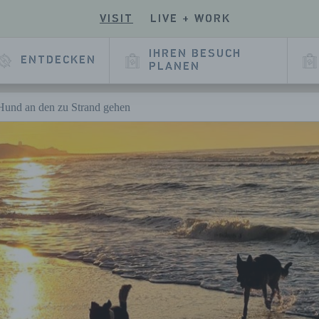
VISIT
LIVE + WORK
EN
UCHEN
SIE
E
SERE
IHREN BESUCH
ENTDECKEN
E
KEDIN
PLANEN
EITE
Hund an den zu Strand gehen