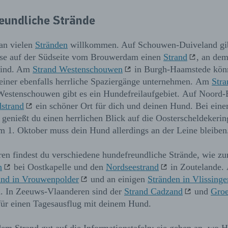
eundliche Strände
an vielen
Stränden
willkommen. Auf Schouwen-Duiveland gib
ise auf der Südseite vom Brouwerdam einen
Strand
, an de
sind. Am
Strand Westenschouwen
in Burgh-Haamstede könn
einer ebenfalls herrliche Spaziergänge unternehmen. Am
Str
estenschouwen gibt es ein Hundefreilaufgebiet. Auf Noord-B
dstrand
ein schöner Ort für dich und deinen Hund. Bei ein
genießt du einen herrlichen Blick auf die Oosterscheldekeri
um 1. Oktober muss dein Hund allerdings an der Leine bleiben
en findest du verschiedene hundefreundliche Strände, wie zu
h
bei Oostkapelle und den
Nordseestrand
in Zoutelande.
and in Vrouwenpolder
und an einigen
Stränden in Vlissinge
 In Zeeuws-Vlaanderen sind der
Strand Cadzand
und
Gro
 für einen Tagesausflug mit deinem Hund.