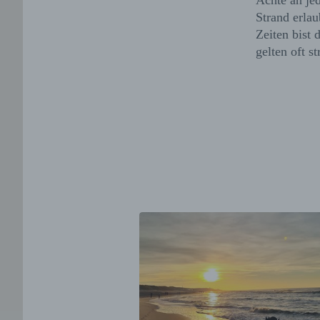
Achte an je
Strand erlau
Zeiten bist 
gelten oft s