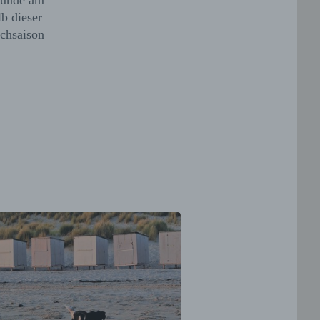
 Hunde am
lb dieser
ochsaison