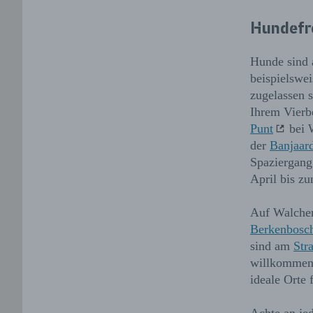
Hundefr
Hunde sind 
beispielswe
zugelassen 
Ihrem Vierb
Punt
bei W
der
Banjaar
Spaziergang 
April bis z
Auf Walcher
Berkenbosc
sind am
Str
willkommen.
ideale Orte