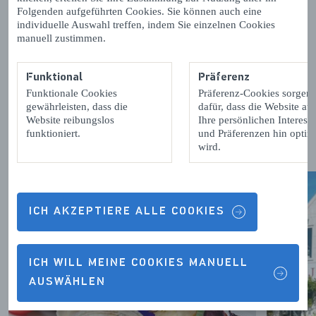
und Bier bis hin zu salzigem Gemüse und Austern. Guten
Folgenden aufgeführten Cookies. Sie können auch eine
Appetit!
individuelle Auswahl treffen, indem Sie einzelnen Cookies
manuell zustimmen.
Funktional
Präferenz
Funktionale Cookies
Präferenz-Cookies sorgen
Essen am Ursprung
gewährleisten, dass die
dafür, dass die Website auf
Website reibungslos
Ihre persönlichen Interess
funktioniert.
und Präferenzen hin optimi
Kulinarische Köstlichkeiten in Zeeland
wird.
ICH AKZEPTIERE ALLE COOKIES
ICH WILL MEINE COOKIES MANUELL
AUSWÄHLEN