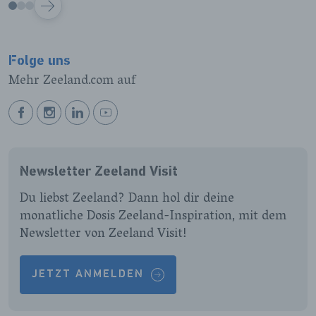
VOLGENDE
Folge uns
Mehr Zeeland.com auf
BEKIJK
BEKIJK
BEKIJK
BEKIJK
ONZE
ONZE
ONZE
ONZE
FACEBOOK
INSTAGRAM
LINKEDIN
YOUTUBE
Newsletter Zeeland Visit
PAGINA
PAGINA
PAGINA
PAGINA
Du liebst Zeeland? Dann hol dir deine
monatliche Dosis Zeeland-Inspiration, mit dem
Newsletter von Zeeland Visit!
JETZT ANMELDEN