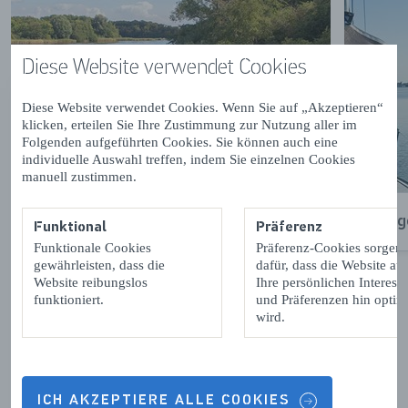
Diese Website verwendet Cookies
Diese Website verwendet Cookies. Wenn Sie auf „Akzeptieren“
klicken, erteilen Sie Ihre Zustimmung zur Nutzung aller im
Folgenden aufgeführten Cookies. Sie können auch eine
individuelle Auswahl treffen, indem Sie einzelnen Cookies
manuell zustimmen.
Kanu- und Kajakfahren
Seg
Funktional
Präferenz
Funktionale Cookies
Präferenz-Cookies sorgen
gewährleisten, dass die
dafür, dass die Website auf
VOLGENDE
Website reibungslos
Ihre persönlichen Interess
funktioniert.
und Präferenzen hin optimi
wird.
Zeeländische Spezialitäten – an der
Küste und auf dem Land
ICH AKZEPTIERE ALLE COOKIES
Kulinarische Highlights aus Zeeland kann man überall