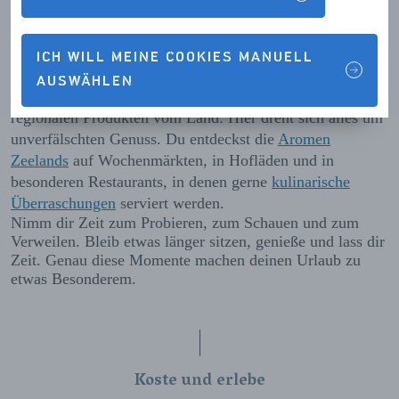
genießen. An der Küste, aber auch im Landesinneren, wo
lokale Erzeugnisse und deren traditionelle Verarbeitung
im Mittelpunkt stehen.
ICH WILL MEINE COOKIES MANUELL
AUSWÄHLEN
Von frischem Fisch und Meeresfrüchten bis hin zu
regionalen Produkten vom Land: Hier dreht sich alles um
unverfälschten Genuss. Du entdeckst die
Aromen
Zeelands
auf Wochenmärkten, in Hofläden und in
besonderen Restaurants, in denen gerne
kulinarische
Überraschungen
serviert werden.
Nimm dir Zeit zum Probieren, zum Schauen und zum
Verweilen. Bleib etwas länger sitzen, genieße und lass dir
Zeit. Genau diese Momente machen deinen Urlaub zu
etwas Besonderem.
Koste und erlebe