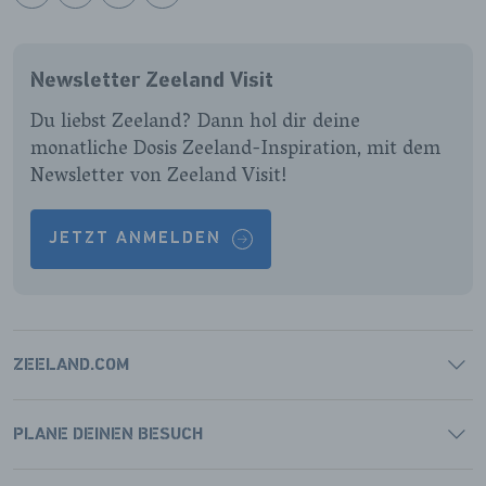
BEKIJK
BEKIJK
BEKIJK
BEKIJK
ONZE
ONZE
ONZE
ONZE
FACEBOOK
INSTAGRAM
LINKEDIN
YOUTUBE
Newsletter Zeeland Visit
PAGINA
PAGINA
PAGINA
PAGINA
Du liebst Zeeland? Dann hol dir deine
monatliche Dosis Zeeland-Inspiration, mit dem
Newsletter von Zeeland Visit!
JETZT ANMELDEN
ZEELAND.COM
PLANE DEINEN BESUCH