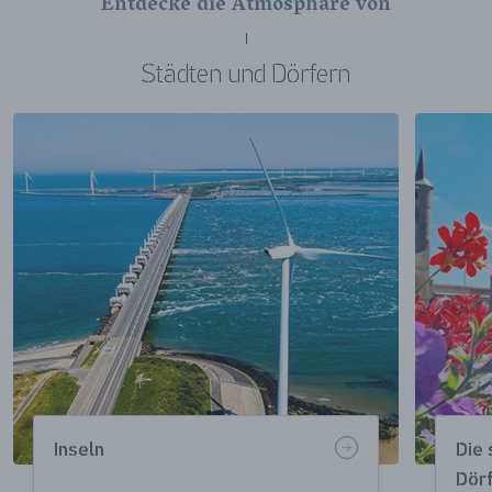
Entdecke die Atmosphäre von
Städten und Dörfern
Inseln
Die
Dör