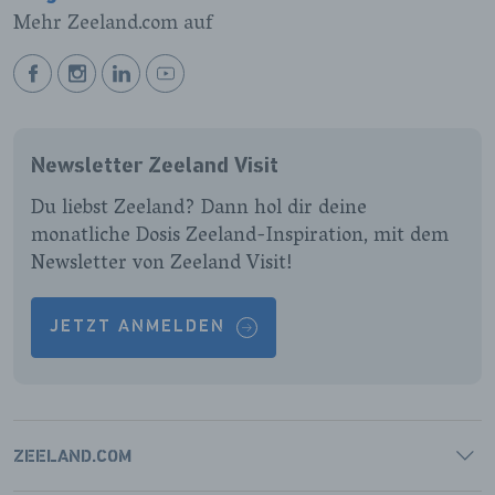
Mehr Zeeland.com auf
BEKIJK
BEKIJK
BEKIJK
BEKIJK
ONZE
ONZE
ONZE
ONZE
FACEBOOK
INSTAGRAM
LINKEDIN
YOUTUBE
Newsletter Zeeland Visit
PAGINA
PAGINA
PAGINA
PAGINA
Du liebst Zeeland? Dann hol dir deine
monatliche Dosis Zeeland-Inspiration, mit dem
Newsletter von Zeeland Visit!
JETZT ANMELDEN
ZEELAND.COM