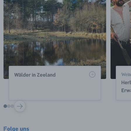
Weit
Wälder in Zeeland
Herb
Erw
VOLGENDE
Folge uns