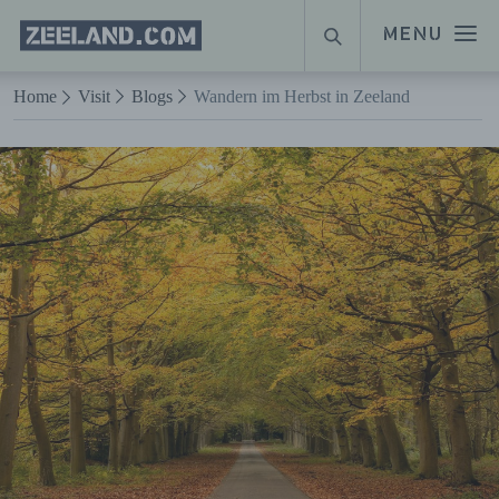
Homepage
MENU
SUCHE
Zeeland.com
Naar hoofdinhoud
Home
Visit
Blogs
Wandern im Herbst in Zeeland