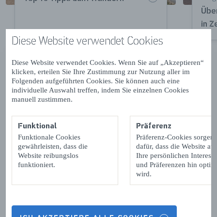
Übe
in Z
Diese Website verwendet Cookies
VOLGENDE
Diese Website verwendet Cookies. Wenn Sie auf „Akzeptieren“
klicken, erteilen Sie Ihre Zustimmung zur Nutzung aller im
Folgenden aufgeführten Cookies. Sie können auch eine
Kultur, der du unterwegs begegnest
individuelle Auswahl treffen, indem Sie einzelnen Cookies
manuell zustimmen.
In Zeeland begegnet dir Kultur ganz von selbst. Bei
einem Besuch in Städten wie
Middelburg
und
Funktional
Präferenz
Zierikzee
schlenderst du an historischen Gebäuden, alten
Funktionale Cookies
Präferenz-Cookies sorgen
Stadtmauern und anderen Denkmälern vorbei, die an die
gewährleisten, dass die
dafür, dass die Website auf
Website reibungslos
Ihre persönlichen Interess
bewegte Handels- und Seefahrtsgeschichte erinnern.
funktioniert.
und Präferenzen hin optimi
wird.
Aber auch anderswo gibt es für Jung und Alt viel zu
entdecken. In Festungsstädten, kleinen Museen und
historischen Dörfern erfährst du Wissenswertes über das
Leben mit dem Wasser, das Zeeland seit Jahrhunderten