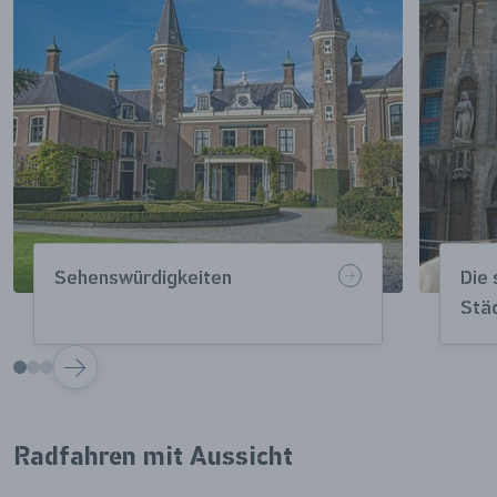
Sehenswürdigkeiten
Die 
Stä
VOLGENDE
Radfahren mit Aussicht