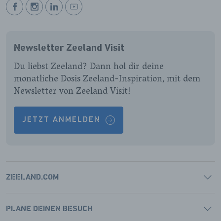
BEKIJK
BEKIJK
BEKIJK
BEKIJK
ONZE
ONZE
ONZE
ONZE
FACEBOOK
INSTAGRAM
LINKEDIN
YOUTUBE
Newsletter Zeeland Visit
PAGINA
PAGINA
PAGINA
PAGINA
Du liebst Zeeland? Dann hol dir deine
monatliche Dosis Zeeland-Inspiration, mit dem
Newsletter von Zeeland Visit!
JETZT ANMELDEN
ZEELAND.COM
PLANE DEINEN BESUCH