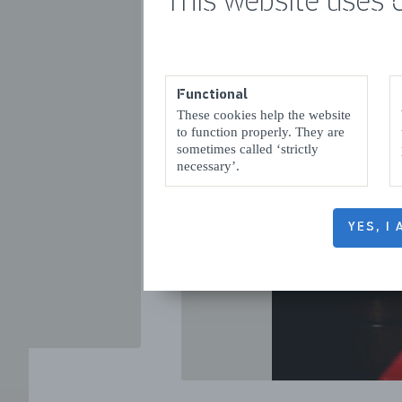
This website uses 
Functional
These cookies help the website
to function properly. They are
sometimes called ‘strictly
necessary’.
VORIGE
YES, I