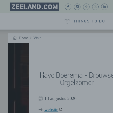
Homepage
CHECK
CHECK OUT
CHECK OUT
CHECK
CH
Zeeland.com
OUT OUR
OUR
OUR
OUT OU
OUT
FACEBOOK
INSTAGRAM
PINTEREST
YOUTUB
LIN
THINGS TO DO
PAGE
PAGE
PAGE
CHANNE
P
Naar hoofdinhoud
Home
Visit
HOME
Hayo Boerema - Brouws
Orgelzomer
13 augustus 2026
website