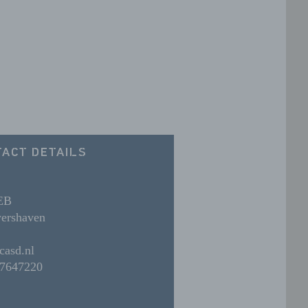
ACT DETAILS
EB
ershaven
casd.nl
7647220