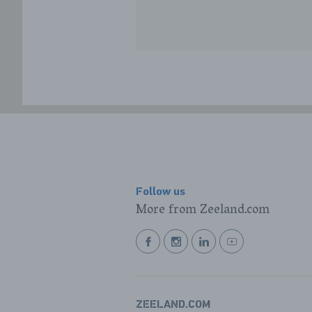
Follow us
More from Zeeland.com
BEKIJK
BEKIJK
BEKIJK
BEKIJK
ONZE
ONZE
ONZE
ONZE
FACEBOOK
INSTAGRAM
LINKEDIN
YOUTUBE
PAGINA
PAGINA
PAGINA
PAGINA
ZEELAND.COM