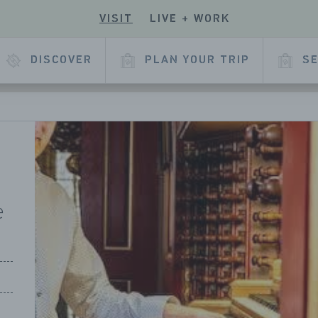
VISIT
LIVE + WORK
ECK
R
 OUR
E
KEDIN
DISCOVER
PLAN YOUR TRIP
SE
L
AGE
e