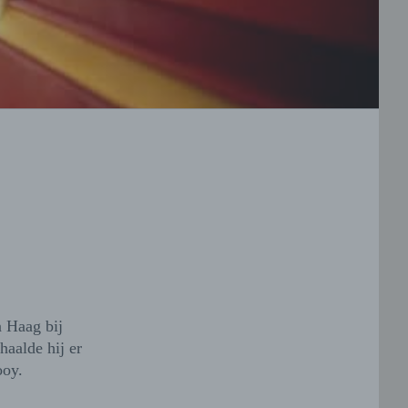
 Haag bij
aalde hij er
ooy.