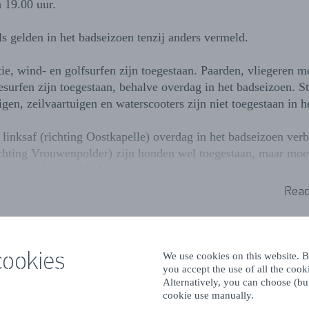
 19.00 uur.
ls gelden in het badseizoen tenzij anders vermeld.
ie, wind- en golfsurfen zijn toegestaan. Paarden, vliegeren m
tesurfen zijn toegestaan, behalve overdag in het badseizoen. S
gen, zeilvaartuigen en waterscooters zijn niet toegestaan in h
linksaf (richting Oostkapelle) overdag in het badseizoen ver
ichting Vrouwenpolder) zijn honden wel toegestaan, maar moe
izoen wel aangelijnd zijn.
Read
cookies
We use cookies on this website. By
you accept the use of all the coo
Alternatively, you can choose (but
cookie use manually.