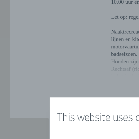
10.00 uur en
Let op: rege
Naaktrecreat
lijnen en ki
motorvaartui
badseizoen.
Honden zijn 
Rechtsaf (r
in het badse
This website uses 