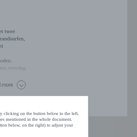
et twee
trandsurfen,
et
boden.
ten overdag
 more
 clicking on the button below to the left,
kies mentioned in the whole document.
ton below, on the right) to adjust your