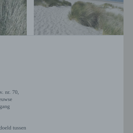
. nr. 70,
eeuwse
rgang
doeld tussen