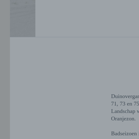
Duinovergan
71, 73 en 7
Landschap w
Oranjezon.
Badseizoen 