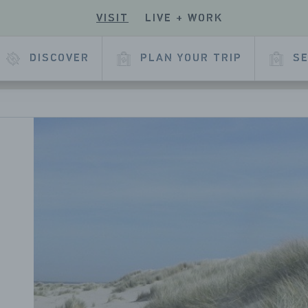
VISIT
LIVE + WORK
ECK
R
 OUR
E
KEDIN
DISCOVER
PLAN YOUR TRIP
SE
L
AGE