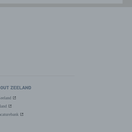
BOUT ZEELAND
Zeeland
land
caturebank