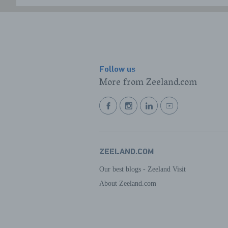
Follow us
More from Zeeland.com
BEKIJK
BEKIJK
BEKIJK
BEKIJK
ONZE
ONZE
ONZE
ONZE
FACEBOOK
INSTAGRAM
LINKEDIN
YOUTUBE
PAGINA
PAGINA
PAGINA
PAGINA
ZEELAND.COM
Our best blogs - Zeeland Visit
About Zeeland.com