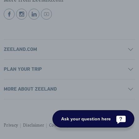
More from Zeeland.com
BEKIJK
BEKIJK
BEKIJK
BEKIJK
ONZE
ONZE
ONZE
ONZE
FACEBOOK
INSTAGRAM
LINKEDIN
YOUTUBE
PAGINA
PAGINA
PAGINA
PAGINA
ZEELAND.COM
PLAN YOUR TRIP
MORE ABOUT ZEELAND
Ask your question here
Privacy
Disclaimer
Cookies
Accessibility