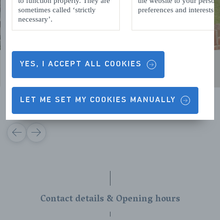
to function properly. They are
the website to your person
sometimes called ‘strictly
preferences and interests.
necessary’.
YES, I ACCEPT ALL COOKIES
LET ME SET MY COOKIES MANUALLY
VORIGE
VOLGENDE
Contact details & Opening hours