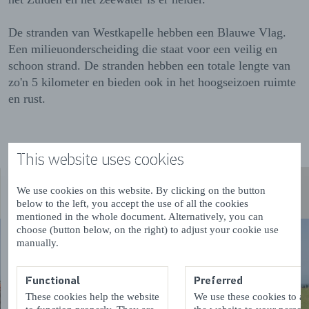
De stranden van Westkapelle hebben een Blauwe Vlag.
Een milieuonderscheiding die staat voor een veilig en
schoon strand. De stranden hebben een totale lengte van
zo'n 5 kilometer en bieden ook in het hoogseizoen ruimte
en rust.
This website uses cookies
We use cookies on this website. By clicking on the button
below to the left, you accept the use of all the cookies
mentioned in the whole document. Alternatively, you can
choose (button below, on the right) to adjust your cookie use
manually.
Functional
Preferred
These cookies help the website
We use these cookies to a