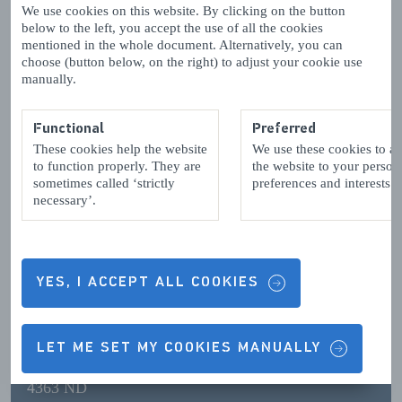
Read more
We use cookies on this website. By clicking on the button
below to the left, you accept the use of all the cookies
Neem deel aan onze alpaca strandwandelingen tussen
mentioned in the whole document. Alternatively, you can
Westkapelle en Domburg, onze Alpaca boswandelingen
choose (button below, on the right) to adjust your cookie use
manually.
bij kasteel Westhove, onze High Tea met alpaca's of kom
picknicken met de alpaca's.
Functional
Preferred
Contact details & Opening hours
Activiteiten zijn uitsluitend op afspraak. Zo waarborgen
These cookies help the website
We use these cookies to a
to function properly. They are
the website to your person
we de rust in onze kuddes. Tussendoor ontvangen wij dus
sometimes called ‘strictly
preferences and interests.
geen bezoek. Voorkom teleurstellingen of een rit voor
necessary’.
niets, en schrijf je in!
OPENING HOURS
Neem deel aan onze activiteiten en steun de Alpaca
Rescue
YES, I ACCEPT ALL COOKIES
CONTACT DETAILS
Alpacas Zeelandia
LET ME SET MY COOKIES MANUALLY
4363 ND