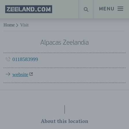
Homepage
MENU
SEARCH
Zeeland.com
Naar hoofdinhoud
Home
Visit
Alpacas Zeelandia
0118583999
website
About this location